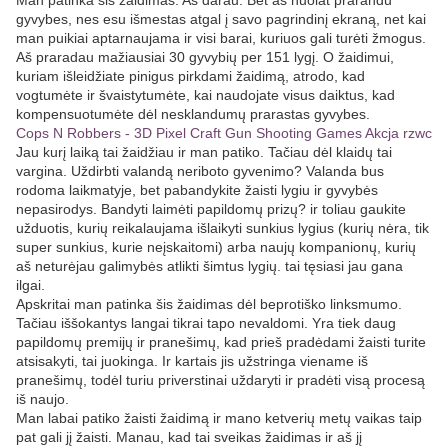
Man patinka šis žaidimas. Aš darau. Bet aš nuolat prarandu
gyvybes, nes esu išmestas atgal į savo pagrindinį ekraną, net kai
man puikiai aptarnaujama ir visi barai, kuriuos gali turėti žmogus.
Aš praradau mažiausiai 30 gyvybių per 151 lygį. O žaidimui,
kuriam išleidžiate pinigus pirkdami žaidimą, atrodo, kad
vogtumėte ir švaistytumėte, kai naudojate visus daiktus, kad
kompensuotumėte dėl nesklandumų prarastas gyvybes.
Cops N Robbers - 3D Pixel Craft Gun Shooting Games Akcja rzwc
Jau kurį laiką tai žaidžiau ir man patiko. Tačiau dėl klaidų tai
vargina. Uždirbti valandą neriboto gyvenimo? Valanda bus
rodoma laikmatyje, bet pabandykite žaisti lygiu ir gyvybės
nepasirodys. Bandyti laimėti papildomų prizų? ir toliau gaukite
užduotis, kurių reikalaujama išlaikyti sunkius lygius (kurių nėra, tik
super sunkius, kurie neįskaitomi) arba naujų kompanionų, kurių
aš neturėjau galimybės atlikti šimtus lygių. tai tęsiasi jau gana
ilgai.
Apskritai man patinka šis žaidimas dėl beprotiško linksmumo.
Tačiau iššokantys langai tikrai tapo nevaldomi. Yra tiek daug
papildomų premijų ir pranešimų, kad prieš pradėdami žaisti turite
atsisakyti, tai juokinga. Ir kartais jis užstringa viename iš
pranešimų, todėl turiu priverstinai uždaryti ir pradėti visą procesą
iš naujo.
Man labai patiko žaisti žaidimą ir mano ketverių metų vaikas taip
pat gali jį žaisti. Manau, kad tai sveikas žaidimas ir aš jį