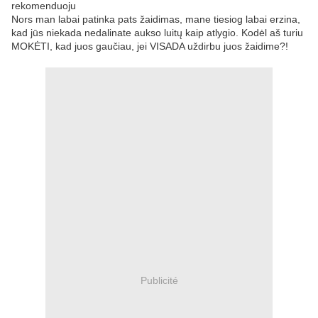
rekomenduoju
Nors man labai patinka pats žaidimas, mane tiesiog labai erzina,
kad jūs niekada nedalinate aukso luitų kaip atlygio. Kodėl aš turiu
MOKĖTI, kad juos gaučiau, jei VISADA uždirbu juos žaidime?!
Publicité