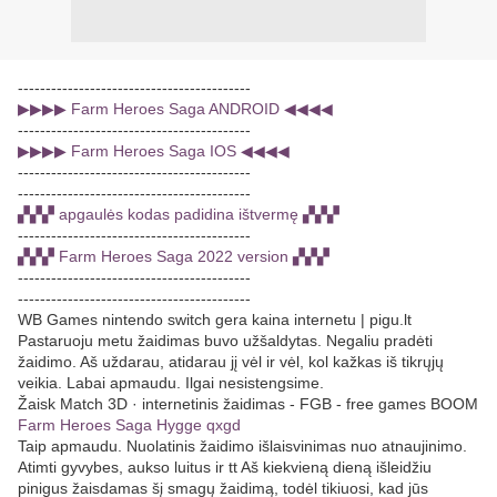
------------------------------------------
▶▶▶▶ Farm Heroes Saga ANDROID ◀◀◀◀
------------------------------------------
▶▶▶▶ Farm Heroes Saga IOS ◀◀◀◀
------------------------------------------
------------------------------------------
▞▞▞ apgaulės kodas padidina ištvermę ▞▞▞
------------------------------------------
▞▞▞ Farm Heroes Saga 2022 version ▞▞▞
------------------------------------------
------------------------------------------
WB Games nintendo switch gera kaina internetu | pigu.lt
Pastaruoju metu žaidimas buvo užšaldytas. Negaliu pradėti
žaidimo. Aš uždarau, atidarau jį vėl ir vėl, kol kažkas iš tikrųjų
veikia. Labai apmaudu. Ilgai nesistengsime.
Žaisk Match 3D · internetinis žaidimas - FGB - free games BOOM
Farm Heroes Saga Hygge qxgd
Taip apmaudu. Nuolatinis žaidimo išlaisvinimas nuo atnaujinimo.
Atimti gyvybes, aukso luitus ir tt Aš kiekvieną dieną išleidžiu
pinigus žaisdamas šį smagų žaidimą, todėl tikiuosi, kad jūs