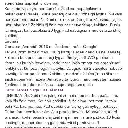
stengiatės išspręsti problemą.
Kai kurie lygiai yra per sunkūs. Žaidime nepateikiama
pakankamai dalykų, kurie padėtų greičiau užbaigti lygius. Niekam
nerekomenduočiau šio žaidimo, nes peržengti aukštesnius lygius
užtrunka ilgai. Žaidžiu šį žaidimą per netvarkingą žaidimą. Būsiu
laimingas, kai pasieksiu 20 lygį, kad užbaigsiu ir nustosiu žaisti šį
žaidimą.
Saunas
Geriausi „Android“ 2016 m. Žaidimai, rašo „Google“
Tai yra įdomus žaidimas. Daug kartų laukiau daugiau nei savaitę,
kol man bus prieinami nauji lygiai. Šie lygiai BUVO prieinami
tiems, su kuriais kovojote, todėl nėra jokio smagumo organizuoti
lenktynes, kuriose negali varžytis. Daugiau nei 2 savaites nebuvo
savaitgalio ar papildomo žaidimo, o prizai už laimėjimus šiuose
žaidimuose vis mažėja. Anksčiau tai buvo mano mėgstamiausias
žaidimas, bet dabar ieškau naujo mėgstamiausio.
Farm Heroes Saga Casual maat
LINKSMA. Šis žaidimas įstrigo dviem dienoms ir bus pašalintas,
kaip šis žaidimas. Ketinau pašalinti šį žaidimą, bet man jis taip
patinka, kad maniau, kad duosiu dar vieną galimybę jį pataisyti.
Dabar jau beveik savaitė. Jau praėjo beveik dvi savaitės, todėl
pranešu, kodėl pašalinu šį žaidimą ir man jis taip patiko. 13 lygis
sustingo, nesupratęs, ką gali padaryti stiprintuvas +1