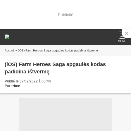
Publicité
MENU
Accueil
» (iOS) Farm Heroes Saga apgaulės kodas padidina ištvermę
(iOS) Farm Heroes Saga apgaulės kodas
padidina ištvermę
Publié le 07/02/2022 à 06:44
Par
triton