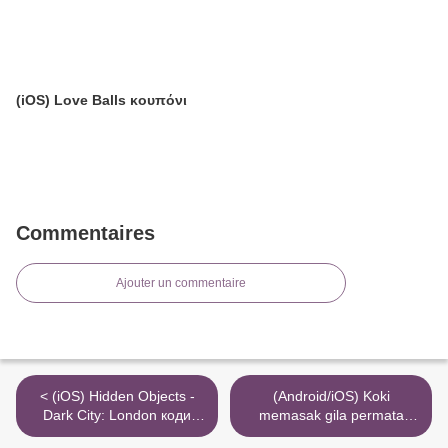
(iOS) Love Balls κουπόνι
Commentaires
Ajouter un commentaire
< (iOS) Hidden Objects -
(Android/iOS) Koki
Dark City: London коди
memasak gila permata
збільшують золото
pembuat kode cheat >