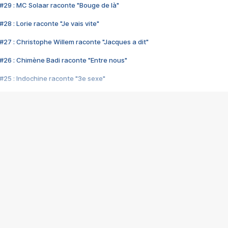
#29 : MC Solaar raconte "Bouge de là"
28 : Lorie raconte "Je vais vite"
#27 : Christophe Willem raconte "Jacques a dit"
#26 : Chimène Badi raconte "Entre nous"
#25 : Indochine raconte "3e sexe"
#24 : Zaho raconte "C'est chelou"
#23 : Patrick Bruel raconte "Au café des délices"
#22 : Kyo raconte "Le chemin"
#21 : Nolwenn Leroy raconte "Cassé"
#20 : Patrick Hernandez raconte "Born to be alive"
#19 : Lorie raconte "Près de moi"
#18 : Michael Jones raconte "A nos actes manqués" (avec Jean-Jacque
#17 : Khaled raconte "Aïcha"