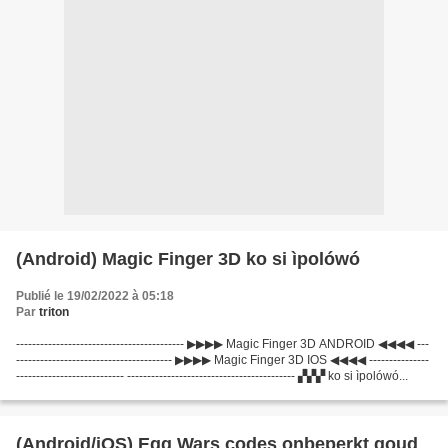
(Android) Magic Finger 3D ko si ìpolówó
Publié le 19/02/2022 à 05:18
Par
triton
------------------------------------------ ▶▶▶▶ Magic Finger 3D ANDROID ◀◀◀◀ ---
--------------------------------------- ▶▶▶▶ Magic Finger 3D IOS ◀◀◀◀ ---------------
--------------------------- ------------------------------------------ ▞▞▞ ko si ìpolówó...
(Android/iOS) Egg Wars codes onbeperkt goud