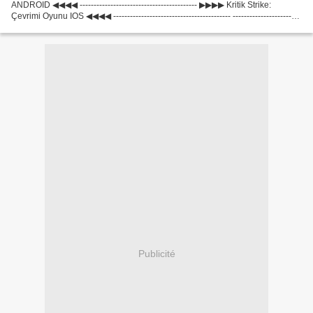
ANDROID ◀◀◀◀ ------------------------------------------ ▶▶▶▶ Kritik Strike:
Çevrimi Oyunu IOS ◀◀◀◀ ------------------------------------------ ------------------------
------------------...
Publicité