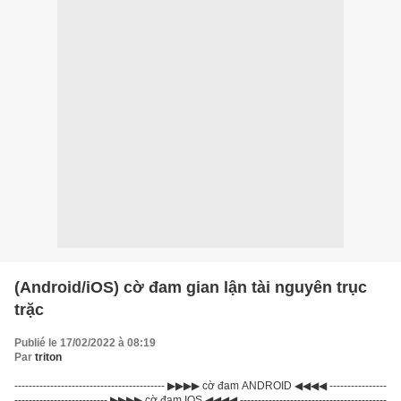
(Android/iOS) cờ đam gian lận tài nguyên trục
trặc
Publié le 17/02/2022 à 08:19
Par
triton
------------------------------------------ ▶▶▶▶ cờ đam ANDROID ◀◀◀◀ ----------------
-------------------------- ▶▶▶▶ cờ đam IOS ◀◀◀◀ -----------------------------------------