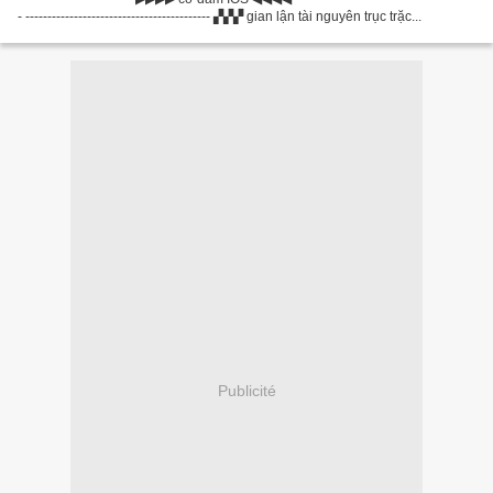
- ------------------------------------------ ▞▞▞ gian lận tài nguyên trục trặc...
Publicité