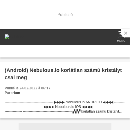
Publicité
MENU
(Android) Nebulous.io korlátlan számú kristályt
csal meg
Publié le 24/02/2022 à 06:17
Par
triton
------------------------------------------ ▶▶▶▶ Nebulous.io ANDROID ◀◀◀◀ ---------
--------------------------------- ▶▶▶▶ Nebulous.io IOS ◀◀◀◀ ---------------------------
--------------- ------------------------------------------ ▞▞▞ korlátlan számú kristályt...