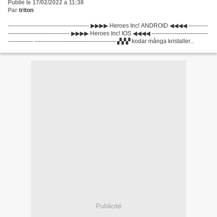
Publié le 17/02/2022 à 11:38
Par
triton
------------------------------------------ ▶▶▶▶ Heroes Inc! ANDROID ◀◀◀◀ ----------
-------------------------------- ▶▶▶▶ Heroes Inc! IOS ◀◀◀◀ -----------------------------
------------- ------------------------------------------ ▞▞▞ kodar många kristaller...
Publicité