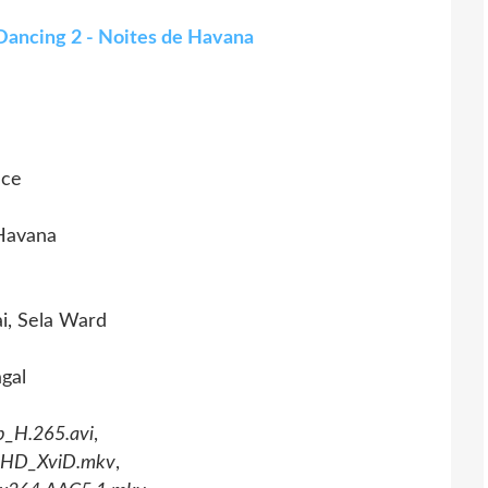
Dancing 2 - Noites de Havana
nce
 Havana
i, Sela Ward
gal
_H.265.avi
,
l_HD_XviD.mkv
,