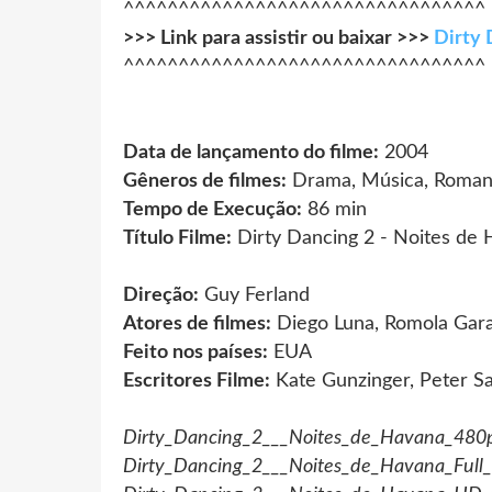
^^^^^^^^^^^^^^^^^^^^^^^^^^^^^^^^^
>>> Link para assistir ou baixar >>>
Dirty 
^^^^^^^^^^^^^^^^^^^^^^^^^^^^^^^^^
Data de lançamento do filme:
2004
Gêneros de filmes:
Drama, Música, Roma
Tempo de Execução:
86 min
Título Filme:
Dirty Dancing 2 - Noites de
Direção:
Guy Ferland
Atores de filmes:
Diego Luna, Romola Gara
Feito nos países:
EUA
Escritores Filme:
Kate Gunzinger, Peter Sa
Dirty_Dancing_2___Noites_de_Havana_480p
Dirty_Dancing_2___Noites_de_Havana_Ful