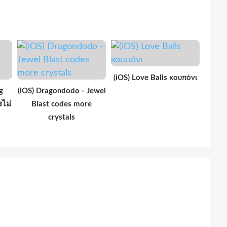
(iOS) Love Balls κουπόνι
g
(iOS) Dragondodo - Jewel
ไม่
Blast codes more
crystals