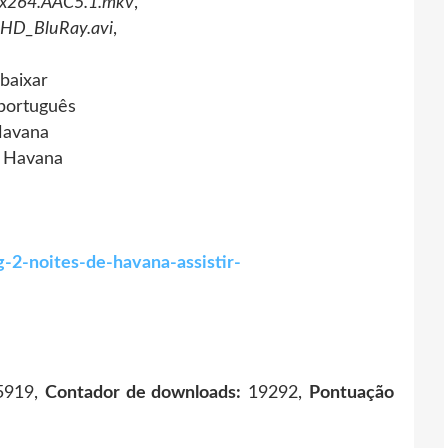
_x264.AAC5.1.mkv
,
_HD_BluRay.avi
,
baixar
português
Havana
de Havana
-2-noites-de-havana-assistir-
919,
Contador de downloads:
19292,
Pontuação