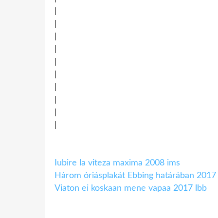
|
|
|
|
|
|
|
|
|
|
Iubire la viteza maxima 2008 ims
Három óriásplakát Ebbing határában 2017
Viaton ei koskaan mene vapaa 2017 lbb