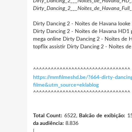
Dirty_Dancing_2___Noites_de_Havana_HD
Dirty_Dancing_2___Noites_de_Havana_Full
Dirty Dancing 2 - Noites de Havana looke 
Dirty Dancing 2 - Noites de Havana HD1 
mega online Dirty Dancing 2 - Noites de 
topflix assistir Dirty Dancing 2 - Noites 
^^^^^^^^^^^^^^^^^^^^^^^^^^^^^^^^^
https://mmfilmeshd.be/?664-dirty-dancing
filme&utm_source=eklablog
^^^^^^^^^^^^^^^^^^^^^^^^^^^^^^^^^
Total Count:
6522,
Balcão de exibição:
15
da audiência:
8.836
|